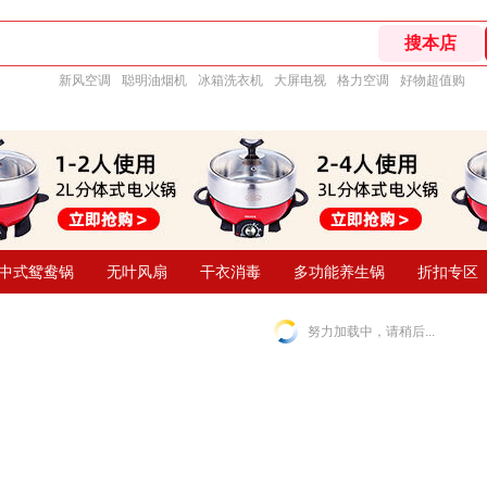
新风空调
聪明油烟机
冰箱洗衣机
大屏电视
格力空调
好物超值购
中式鸳鸯锅
无叶风扇
干衣消毒
多功能养生锅
折扣专区
努力加载中，请稍后...