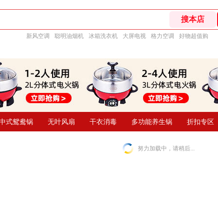
新风空调
聪明油烟机
冰箱洗衣机
大屏电视
格力空调
好物超值购
中式鸳鸯锅
无叶风扇
干衣消毒
多功能养生锅
折扣专区
努力加载中，请稍后...